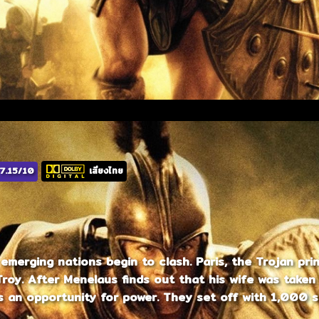
7.15/10
เสียงไทย
 emerging nations begin to clash. Paris, the Trojan pr
Troy. After Menelaus finds out that his wife was take
s an opportunity for power. They set off with 1,000 s