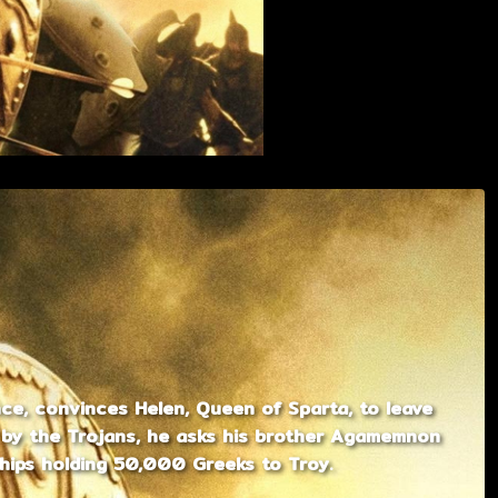
ince, convinces Helen, Queen of Sparta, to leave
n by the Trojans, he asks his brother Agamemnon
hips holding 50,000 Greeks to Troy.