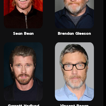
Sean Bean
Brendan Gleeson
Garrett Hedlund
Vincent Regan