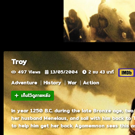
Troy
497 Views
13/05/2004
2 ชม 43 นาที
Adventure
History
War
Action
เก็บไว้ดูภายหลัง
In year 1250 B.C. during the late Bronze age, two
her husband Menelaus, and sail with him back to 
to help him get her back. Agamemnon sees this a