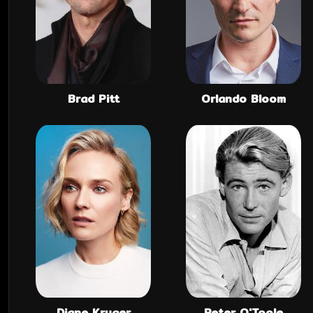
Brad Pitt
Orlando Bloom
Diane Kruger
Peter O'Toole