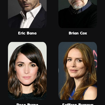
Eric Bana
Brian Cox
Rose Byrne
Saffron Burrows