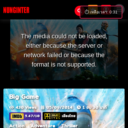
⏱️ เหลือเวลา: 0:31
The media could not be loaded,
either because the server or
network failed or because the
format is not supported.
Big Game
430 Views
05/09/2014
1 ชม 30 นาที
5.47/10
เสียงไทย
Action
Adventure
Thriller