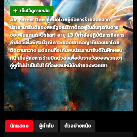
เก็บไว้ดูภายหลัง
Air Force One ถูกยิงโดยผู้ก่อการร้ายออกจาก
ประธานาธิบดีของสหรัฐอเมริกาติดอยู่ในถิ่นทุรกันดาร
ของฟินแลนด์ Oskari อายุ 13 ปีกำลังปฏิบัติภารกิจการ
ล่าสัตว์เพื่อพิสูจน์วุฒิภาวะของเขาต่อญาติของเขาโดย
ติดตามกวาง แต่แทนที่จะค้นพบประธานาธิบดีในฝักหลบ
หนี เมื่อผู้ก่อการร้ายปิดตัวลงเพื่อจับรางวัลของพวกเขา
คู่หูที่ไม่น่าเป็นไปได้ที่จะหลบหนีนักล่าของพวกเขา
นักแสดง
ผู้กำกับ
ตัวอย่างหนัง