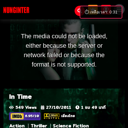
⏱️ เหลือเวลา: 0:31
The media could not be loaded,
either because the server or
network failed or because the
format is not supported.
In Time
549 Views
27/10/2011
1 ชม 49 นาที
6.95/10
เสียงไทย
Action
Thriller
Science Fiction