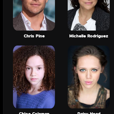
Chris Pine
Michelle Rodriguez
Chloe Coleman
Daisy Head