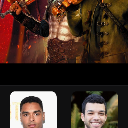
⚠️ แจ้งเตือน
คุณดูฟรีได้อีก 30 วินาที
หลังจากนี้จะไปหน้าสมัครสมาชิก
รับทราบ