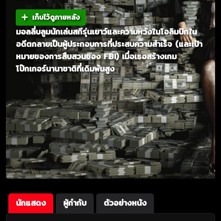
เก็บไว้ดูภายหลัง
มอลลี่บลูมนักเล่นสกีรุ่นเยาว์และความหวังในโอลิมปิกใน
อดีตกลายเป็นผู้ประกอบการที่ประสบความสำเร็จ (และเป้า
หมายของการสืบสวนของ FBI) ​​เมื่อเธอสร้างเกม
โป๊กเกอร์นานาชาติที่เดิมพันสูง
นักแสดง
ผู้กำกับ
ตัวอย่างหนัง