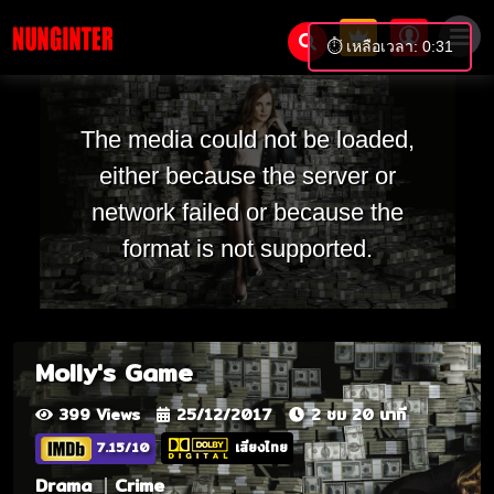
⏱️ เหลือเวลา: 0:31
The media could not be loaded,
either because the server or
network failed or because the
format is not supported.
Molly's Game
399 Views
25/12/2017
2 ชม 20 นาที
7.15/10
เสียงไทย
Drama
Crime