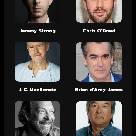
Jeremy Strong
Chris O'Dowd
J. C. MacKenzie
Brian d'Arcy James