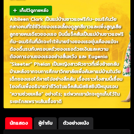
เก็บไว้ดูภายหลัง
Aibileen Clark เป็นแม่บ้านชาวแอฟริกัน-อเมริกันวัย
กลางคนที่ใช้ชีวิตของเธอเลี้ยงดูลูกสีขาวและเพิ่งสูญเสีย
ลูกชายคนเดียวของเธอ มินนี่แจ็คสันเป็นแม่บ้านชาวแอฟริ
กัน-อเมริกันที่มักจะทำให้นายจ้างของเธอขุ่นเคืองแม้จะ
ต้องดิ้นรนกับครอบครัวของเธอด้วยเงินและความ
ต้องการงานของเธออย่างสิ้นหวัง และ Eugenia
"Skeeter" Phelan เป็นหญิงสาวผิวขาวที่เพิ่งย้ายกลับ
บ้านหลังจากจบการศึกษาวิทยาลัยเพื่อค้นหาแม่บ้านในวัย
เด็กของเธอได้หายไปอย่างลึกลับ เรื่องราวทั้งสามนี้เชื่อม
โยงกันเพื่ออธิบายว่าชีวิตในแจ็คสันมิสซิสซิปปีหมุนรอบ
"ความช่วยเหลือ" อย่างไร; แต่พวกเขามักจะถูกเก็บไว้ใน
ระยะไกลเพราะเส้นเชื้อชาติ
นักแสดง
ผู้กำกับ
ตัวอย่างหนัง