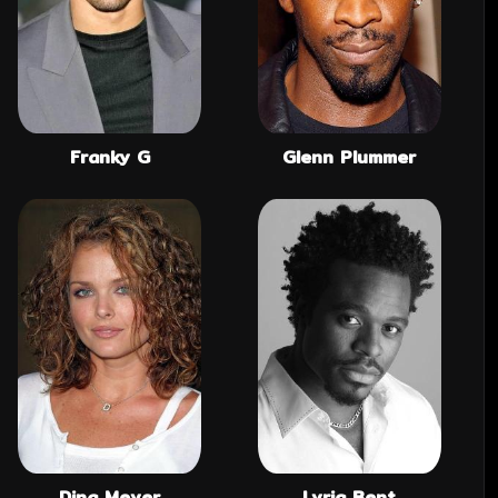
Franky G
Glenn Plummer
Dina Meyer
Lyriq Bent