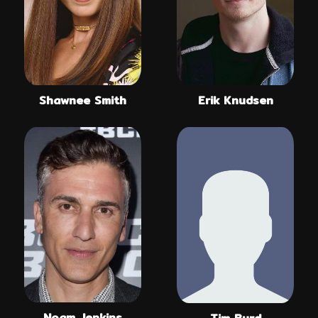
Shawnee Smith
Erik Knudsen
Noam Jenkins