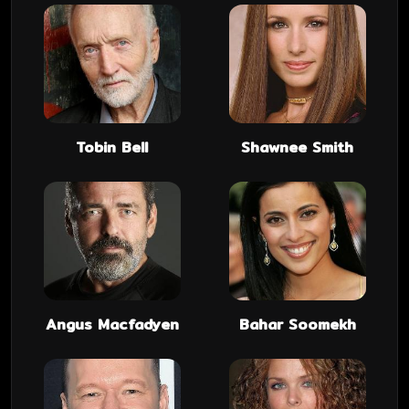
Tobin Bell
Shawnee Smith
Angus Macfadyen
Bahar Soomekh