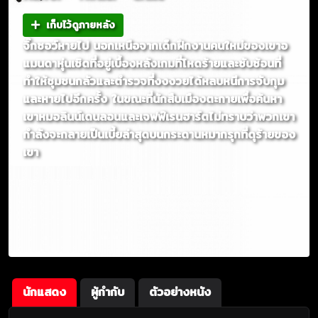
เก็บไว้ดูภายหลัง
จิ๊กซอว์หายไป นอกเหนือจากเด็กฝึกงานคนใหม่ของเขาอ
แมนดาหุ่นเชิดที่อยู่เบื้องหลังเกมที่โหดร้ายและซับซ้อนที่
ทำให้ชุมชนกลัวและตำรวจที่งงงวยได้หลบหนีการจับกุม
และหายไปอีกครั้ง ในขณะที่นักสืบเมืองตะกายเพื่อค้นหา
เขาหมอลินน์เดนลอนและเจฟฟ์เรนฮาร์ตไม่ทราบว่าพวกเขา
กำลังจะกลายเป็นเบี้ยล่าสุดบนกระดานหมากรุกที่ดุร้ายของ
เขา
นักแสดง
ผู้กำกับ
ตัวอย่างหนัง