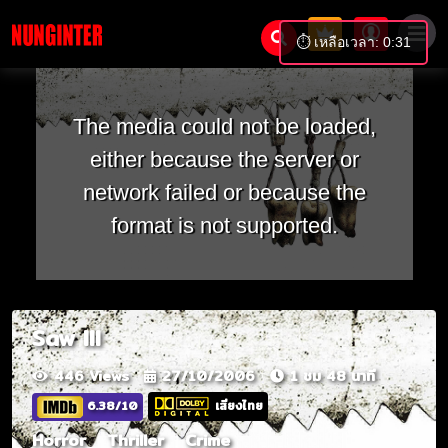
⏱️ เหลือเวลา: 0:31
The media could not be loaded,
either because the server or
network failed or because the
format is not supported.
Saw III
446 Views
27/10/2006
1 ชม 48 นาที
6.38/10
เสียงไทย
Horror
Thriller
Crime