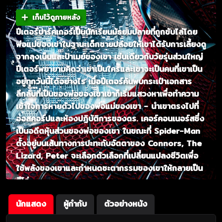
เก็บไว้ดูภายหลัง
ปีเตอร์ปาร์คเกอร์เป็นนักเรียนมัธยมปลายที่ถูกขับไล่โดย
พ่อแม่ของเขาในฐานะเด็กชายปล่อยให้เขาได้รับการเลี้ยงดู
จากลุงเบ็นและป้าเมย์ของเขา เช่นเดียวกับวัยรุ่นส่วนใหญ่
ปีเตอร์พยายามคิดว่าเขาเป็นใครและเขาจะเป็นคนที่เขาเป็น
อยู่ทุกวันนี้ได้อย่างไร เมื่อปีเตอร์ค้นพบกระเป๋าเอกสาร
ลึกลับที่เป็นของพ่อของเขาเขาก็เริ่มแสวงหาเพื่อทำความ
เข้าใจการหายตัวไปของพ่อแม่ของเขา - นำเขาตรงไปที่
ออสคอร์ปและห้องปฏิบัติการของดร. เคอร์คอนเนอร์สซึ่ง
เป็นอดีตหุ้นส่วนของพ่อของเขา ในขณะที่ Spider-Man
ตั้งอยู่บนเส้นทางการปะทะกับอัตตาของ Connors, The
Lizard, Peter จะเลือกตัวเลือกที่เปลี่ยนแปลงชีวิตเพื่อ
ใช้พลังของเขาและกำหนดชะตากรรมของเขาให้กลายเป็น
ฮีโร่
นักแสดง
ผู้กำกับ
ตัวอย่างหนัง