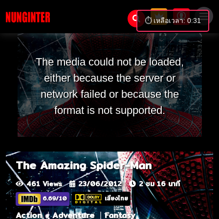
⏱️ เหลือเวลา: 0:31
The media could not be loaded,
either because the server or
network failed or because the
format is not supported.
The Amazing Spider-Man
461 Views
23/06/2012
2 ชม 16 นาที
6.69/10
เสียงไทย
Action
Adventure
Fantasy