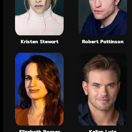
Kristen Stewart
Robert Pattinson
Elizabeth Reaser
Kellan Lutz