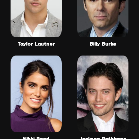
Taylor Lautner
Billy Burke
Nikki Reed
Jackson Rathbone