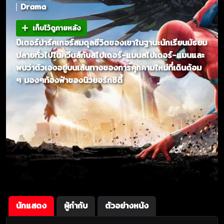
Drama
เก็บไว้ดูภายหลัง
ปีเตอร์ปาร์คเกอร์สมดุลชีวิตของเขาในฐานะนักเรียนมัธยม
ปลายทั่วไปในควีนส์กับสไปเดอร์-แมนสไปเดอร์-แมนและ
พบว่าตัวเองอยู่บนเส้นทางของการคุกคามใหม่ที่เดินด้อม
ๆ มองๆท้องฟ้าของนิวยอร์กซิตี้
นักแสดง
ผู้กำกับ
ตัวอย่างหนัง