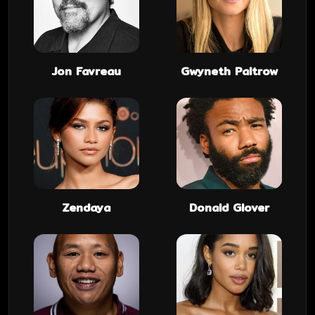
Jon Favreau
Gwyneth Paltrow
Zendaya
Donald Glover