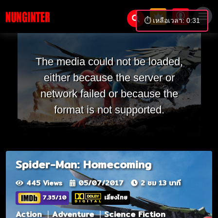
⏱️ เหลือเวลา: 0:31
The media could not be loaded,
either because the server or
network failed or because the
format is not supported.
Spider-Man: Homecoming
445 Views
05/07/2017
2 ชม 13 นาที
7.35/10
เสียงไทย
Action
Adventure
Science Fiction