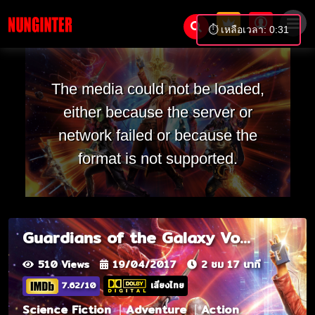
⏱️ เหลือเวลา: 0:31
The media could not be loaded,
either because the server or
network failed or because the
format is not supported.
Guardians of the Galaxy Vol. 2
510 Views
19/04/2017
2 ชม 17 นาที
7.62/10
เสียงไทย
Science Fiction
Adventure
Action