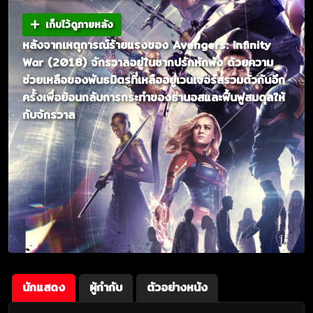
เก็บไว้ดูภายหลัง
หลังจากเหตุการณ์ร้ายแรงของ Avengers: Infinity
War (2018) จักรวาลอยู่ในซากปรักหักพัง ด้วยความ
ช่วยเหลือของพันธมิตรที่เหลืออยู่เวนเจอร์สรวมตัวกันอีก
ครั้งเพื่อย้อนกลับการกระทำของธานอสและฟื้นฟูสมดุลให้
กับจักรวาล
นักแสดง
ผู้กำกับ
ตัวอย่างหนัง