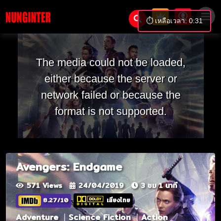
⏱️ เหลือเวลา: 0:31
The media could not be loaded,
either because the server or
network failed or because the
format is not supported.
Avengers: Endgame
571 Views
24/04/2019
3 ชม 1 นาที
8.27/10
เสียงไทย
Adventure
Science Fiction
Action