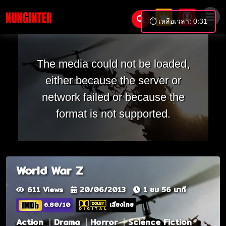
⏱️ เหลือเวลา: 0:31
The media could not be loaded,
either because the server or
network failed or because the
format is not supported.
World War Z
611 Views
20/06/2013
1 ชม 56 นาที
6.80/10
เสียงไทย
Action
Drama
Horror
Science Fiction