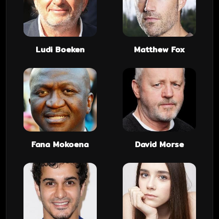
Ludi Boeken
Matthew Fox
Fana Mokoena
David Morse