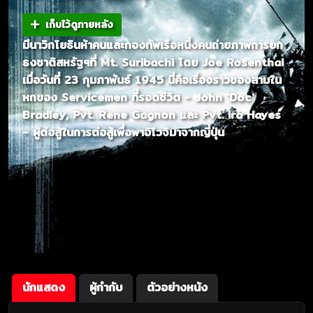
เก็บไว้ดูภายหลัง
มีนาวิกโยธินห้าคนและกองทัพเรือหนึ่งคนถ่ายภาพการยก
ธงชาติสหรัฐฯที่ Mt. Suribachi โดย Joe Rosenthal
เมื่อวันที่ 23 กุมภาพันธ์ 1945 นี่คือเรื่องราวของสามใน
หกของ Servicemen ที่รอดชีวิต - John 'Doc'
Bradley, Pvt. Rene Gagnon และ Pvt. Ira Hayes
- ผู้ต่อสู้ในการต่อสู้เพื่อพาอิโวจิมาจากญี่ปุ่น
นักแสดง
ผู้กำกับ
ตัวอย่างหนัง