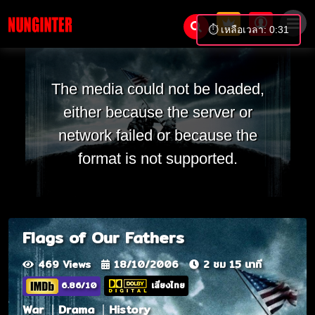
⏱️ เหลือเวลา: 0:31
The media could not be loaded,
either because the server or
network failed or because the
format is not supported.
Flags of Our Fathers
469 Views
18/10/2006
2 ชม 15 นาที
6.86/10
เสียงไทย
War
Drama
History