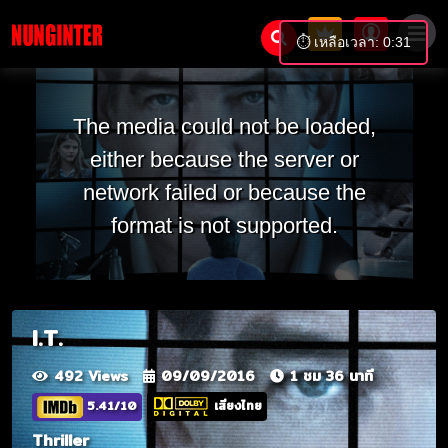
⏱️ เหลือเวลา: 0:31
The media could not be loaded,
either because the server or
network failed or because the
format is not supported.
I.T.
492 Views
09/09/2016
1 ชม 36 นาที
5.41/10
เสียงไทย
Thriller