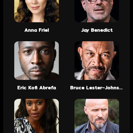
Anna Friel
Jay Benedict
Eric Kofi Abrefa
Bruce Lester-Johnson