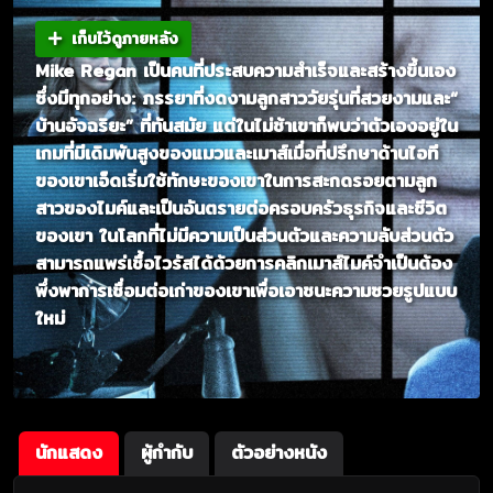
เก็บไว้ดูภายหลัง
Mike Regan เป็นคนที่ประสบความสำเร็จและสร้างขึ้นเอง
ซึ่งมีทุกอย่าง: ภรรยาที่งดงามลูกสาววัยรุ่นที่สวยงามและ“
บ้านอัจฉริยะ” ที่ทันสมัย แต่ในไม่ช้าเขาก็พบว่าตัวเองอยู่ใน
เกมที่มีเดิมพันสูงของแมวและเมาส์เมื่อที่ปรึกษาด้านไอที
ของเขาเอ็ดเริ่มใช้ทักษะของเขาในการสะกดรอยตามลูก
สาวของไมค์และเป็นอันตรายต่อครอบครัวธุรกิจและชีวิต
ของเขา ในโลกที่ไม่มีความเป็นส่วนตัวและความลับส่วนตัว
สามารถแพร่เชื้อไวรัสได้ด้วยการคลิกเมาส์ไมค์จำเป็นต้อง
พึ่งพาการเชื่อมต่อเก่าของเขาเพื่อเอาชนะความซวยรูปแบบ
ใหม่
นักแสดง
ผู้กำกับ
ตัวอย่างหนัง