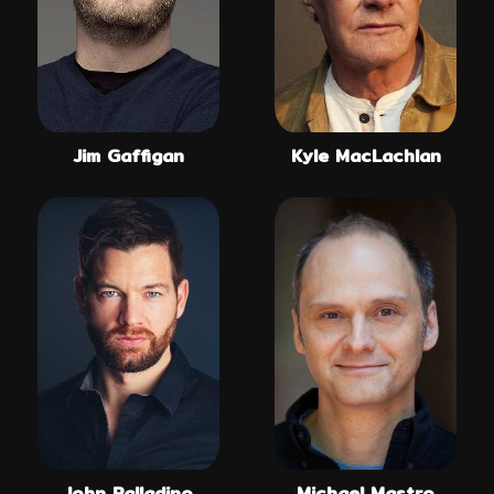
Jim Gaffigan
Kyle MacLachlan
John Palladino
Michael Mastro