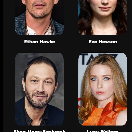
Ethan Hawke
Eve Hewson
Ebon Moss-Bachrach
Lucy Walters