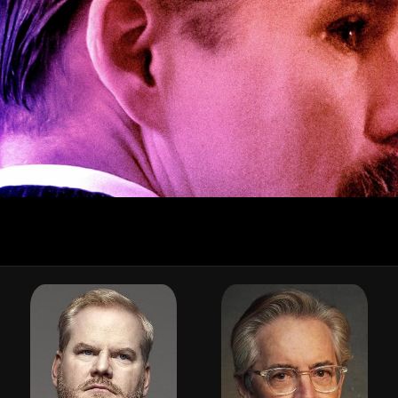
⚠️ แจ้งเตือน
คุณดูฟรีได้อีก 30 วินาที
หลังจากนี้จะไปหน้าสมัครสมาชิก
รับทราบ