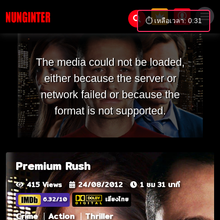
⏱️ เหลือเวลา: 0:31
The media could not be loaded,
either because the server or
network failed or because the
format is not supported.
Premium Rush
415 Views
24/08/2012
1 ชม 31 นาที
6.32/10
เสียงไทย
Crime
Action
Thriller