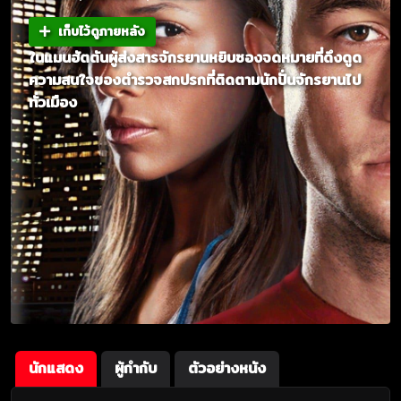
เก็บไว้ดูภายหลัง
ในแมนฮัตตันผู้ส่งสารจักรยานหยิบซองจดหมายที่ดึงดูด
ความสนใจของตำรวจสกปรกที่ติดตามนักปั่นจักรยานไป
ทั่วเมือง
นักแสดง
ผู้กำกับ
ตัวอย่างหนัง