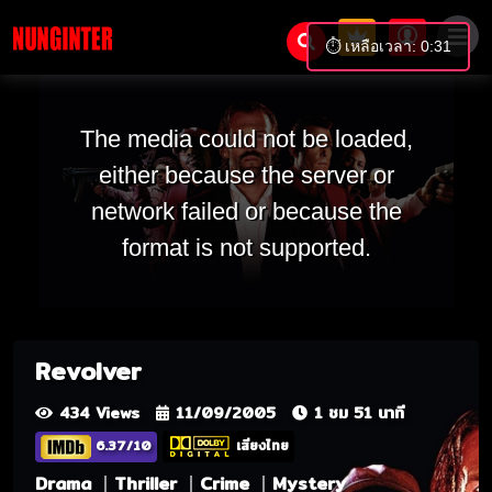
⏱️ เหลือเวลา: 0:31
The media could not be loaded,
either because the server or
network failed or because the
format is not supported.
Revolver
434 Views
11/09/2005
1 ชม 51 นาที
6.37/10
เสียงไทย
Drama
Thriller
Crime
Mystery