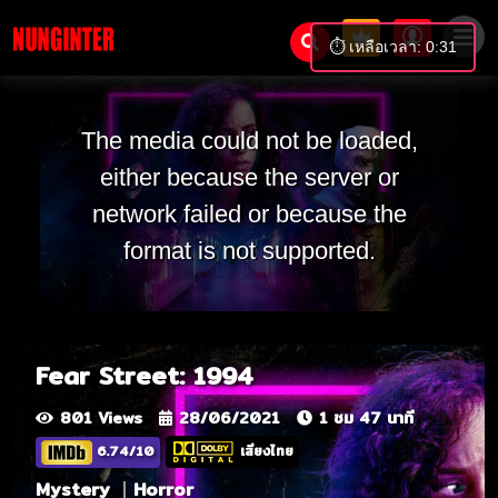
⏱️ เหลือเวลา: 0:31
The media could not be loaded,
either because the server or
network failed or because the
format is not supported.
Fear Street: 1994
801 Views
28/06/2021
1 ชม 47 นาที
6.74/10
เสียงไทย
Mystery
Horror