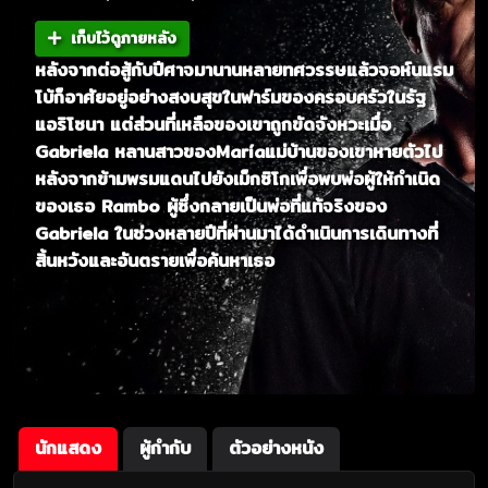
เก็บไว้ดูภายหลัง
หลังจากต่อสู้กับปีศาจมานานหลายทศวรรษแล้วจอห์นแรม
โบ้ก็อาศัยอยู่อย่างสงบสุขในฟาร์มของครอบครัวในรัฐ
แอริโซนา แต่ส่วนที่เหลือของเขาถูกขัดจังหวะเมื่อ
Gabriela หลานสาวของMaríaแม่บ้านของเขาหายตัวไป
หลังจากข้ามพรมแดนไปยังเม็กซิโกเพื่อพบพ่อผู้ให้กำเนิด
ของเธอ Rambo ผู้ซึ่งกลายเป็นพ่อที่แท้จริงของ
Gabriela ในช่วงหลายปีที่ผ่านมาได้ดำเนินการเดินทางที่
สิ้นหวังและอันตรายเพื่อค้นหาเธอ
นักแสดง
ผู้กำกับ
ตัวอย่างหนัง