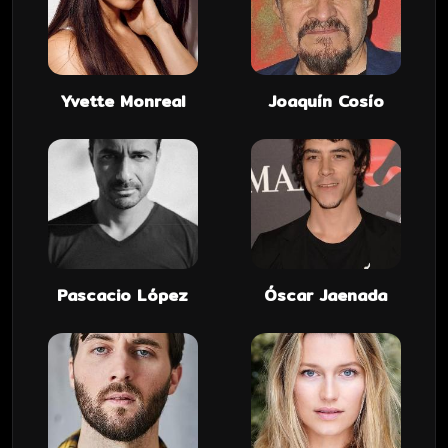
Yvette Monreal
Joaquín Cosío
Pascacio López
Óscar Jaenada