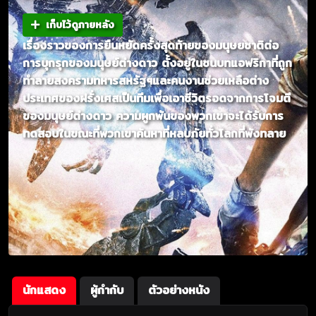
เก็บไว้ดูภายหลัง
เรื่องราวของการยืนหยัดครั้งสุดท้ายของมนุษยชาติต่อ
การบุกรุกของมนุษย์ต่างดาว ตั้งอยู่ในชนบทแอฟริกาที่ถูก
ทำลายสงครามทหารสหรัฐฯและคนงานช่วยเหลือต่าง
ประเทศของฝรั่งเศสเป็นทีมเพื่อเอาชีวิตรอดจากการโจมตี
ของมนุษย์ต่างดาว ความผูกพันของพวกเขาจะได้รับการ
ทดสอบในขณะที่พวกเขาค้นหาที่หลบภัยทั่วโลกที่พังทลาย
นักแสดง
ผู้กำกับ
ตัวอย่างหนัง