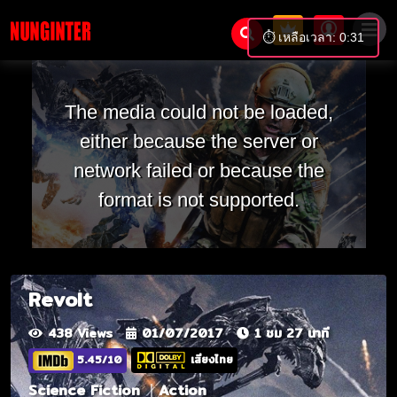
⏱️ เหลือเวลา: 0:31
The media could not be loaded,
either because the server or
network failed or because the
format is not supported.
Revolt
438 Views
01/07/2017
1 ชม 27 นาที
5.45/10
เสียงไทย
Science Fiction
Action