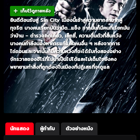
เก็บไว้ดูภายหลัง
ยินดีต้อนรับสู่ Sin City เมืองนี้เข้าสู่ความยากลำบากผู้
ทุจริต บางคนเรียกมันว่ามืด…แข็ง จากนั้นก็มีคนที่เรียกมัน
ว่าบ้าน - ตำรวจคดเคี้ยว, เซ็กซี่, ความตื่นตัวที่สิ้นหวัง
บางคนกำลังมองหาการแก้แค้นคนอื่น ๆ หลังจากการ
ไถ่ถอนและจากนั้นก็มีความหวังที่จะได้รับทั้งสองอย่าง
จักรวาลของฮีโร่ที่ไม่น่าเป็นไปได้และไม่เต็มใจยังคง
พยายามทำสิ่งที่ถูกต้องในเมืองที่ปฏิเสธที่จะดูแล
นักแสดง
ผู้กำกับ
ตัวอย่างหนัง