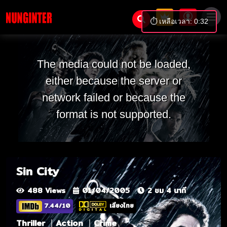
⏱️ เหลือเวลา: 0:31
The media could not be loaded,
either because the server or
network failed or because the
format is not supported.
Sin City
488 Views
01/04/2005
2 ชม 4 นาที
7.44/10
เสียงไทย
Thriller
Action
Crime