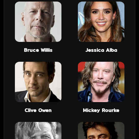
Bruce Willis
Jessica Alba
Clive Owen
Mickey Rourke