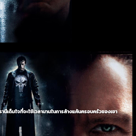
านีเต็มใจที่จะใช้เวลานานในการล้างแค้นครอบครัวของเขา