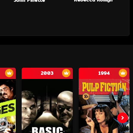
John Pinette
2003
1994