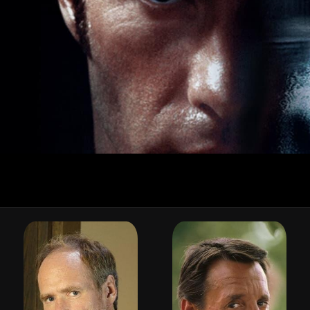
⚠️ แจ้งเตือน
คุณดูฟรีได้อีก 30 วินาที
หลังจากนี้จะไปหน้าสมัครสมาชิก
รับทราบ