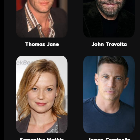
Thomas Jane
John Travolta
Samantha Mathis
James Carpinello