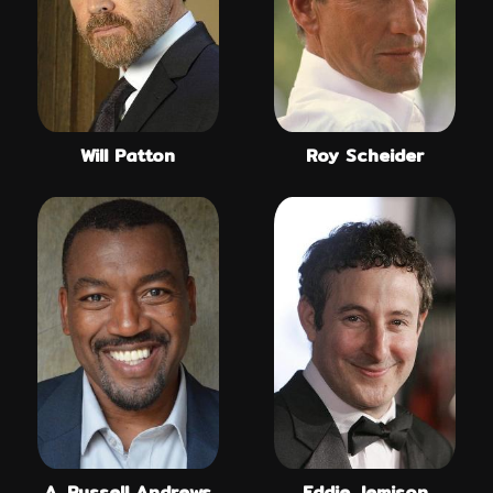
Will Patton
Roy Scheider
A. Russell Andrews
Eddie Jemison