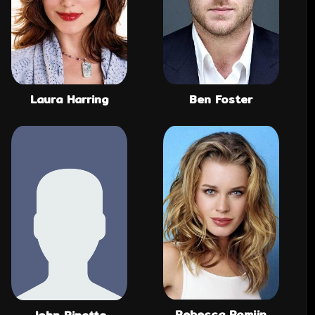
Laura Harring
Ben Foster
Rebecca Romijn