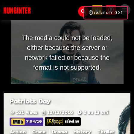
⏱️ เหลือเวลา: 0:31
The media could not be loaded,
either because the server or
network failed or because the
format is not supported.
Patriots Day
521 Views
12/12/2016
2 ชม 13 นาที
7.04/10
เสียงไทย
Action
Crime
Drama
History
Thriller