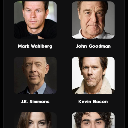
Mark Wahlberg
John Goodman
J.K. Simmons
Kevin Bacon