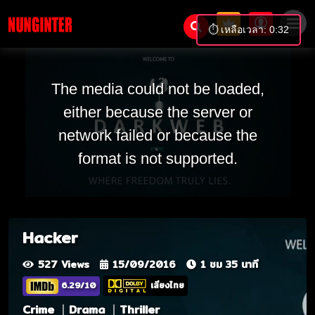
⏱️ เหลือเวลา: 0:31
The media could not be loaded,
either because the server or
network failed or because the
format is not supported.
Hacker
527 Views
15/09/2016
1 ชม 35 นาที
6.29/10
เสียงไทย
Crime
Drama
Thriller