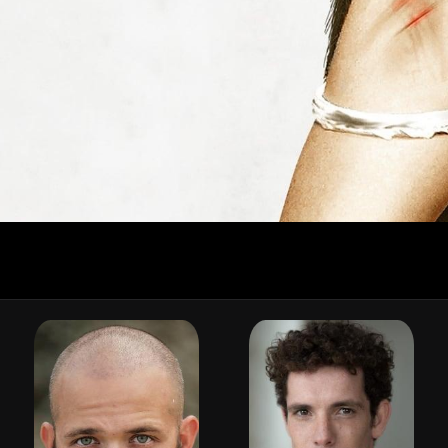
⚠️ แจ้งเตือน
คุณดูฟรีได้อีก 30 วินาที
หลังจากนี้จะไปหน้าสมัครสมาชิก
รับทราบ