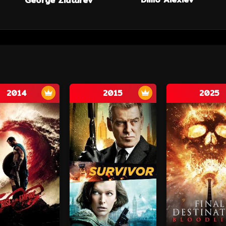
George Zlatarev
2014
2015
2025